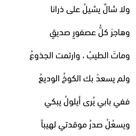
ولا شالٌ يشيلُ على ذرانا
وهاجرَ كلُّ عصفورٍ صديقٍ
وماتَ الطيبُ ، وارتمت الجذوعُ
ولم يسعدْ بك الكوخُ الوديعُ
ففي بابي يُرى أيلولُ يبكي
ويسعُلُ صدرُ موقدتي لهيباً