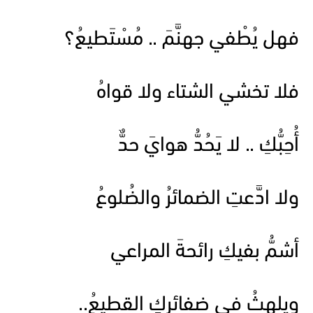
فهل يُطْفي جهنَّمَ .. مُسْتَطيعُ؟
فلا تخشي الشتاء ولا قواهُ
أُحِبُّكِ .. لا يَحُدُّ هوايَ حدٌّ
ولا ادَّعتِ الضمائرُ والضُلوعُ
أشمُّ بفيكِ رائحةَ المراعي
ويلهثُ في ضفائركِ القطيعُ..