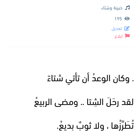
حَبيبَة وشِتَاء
195
تعديل
ابلاغ
. وكان الوعدُ أن تأتي شتاءً
لقد رحَلَ الشِتا .. ومضى الربيعُ
تُطَرِّزُها ، ولا ثوبٌ بديعُ.