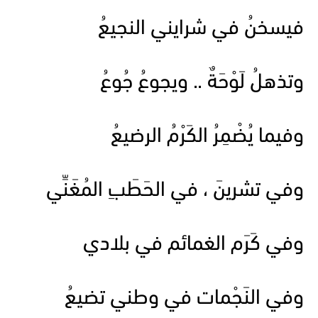
فيسخنُ في شرايني النجيعُ
وتذهلُ لَوْحَةٌ .. ويجوعُ جُوعُ
وفيما يُضْمِرُ الكَرْمُ الرضيعُ
وفي تشرينَ ، في الحَطَبِ المُغَنِّي
وفي كَرَم الغمائم في بلادي
وفي النَجْمات في وطني تضيعُ