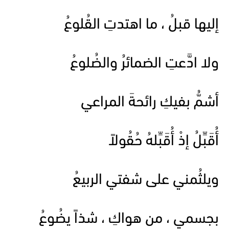
إليها قبلُ ، ما اهتدتِ القُلوعُ
ولا ادَّعتِ الضمائرُ والضُلوعُ
أشمُّ بفيكِ رائحةَ المراعي
أُقَبِّلُ إذْ أُقَبِّلهُ حُقُولاً
ويلثُمني على شفتي الربيعُ
بجسمي ، من هواكِ ، شذاً يضُوعُ