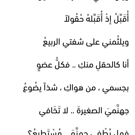
أُقَبِّلُ إذْ أُقَبِّلهُ حُقُولاً
ويلثُمني على شفتي الربيعُ
أنا كالحقلِ منكِ .. فكلُّ عضوٍ
بجسمي ، من هواكِ ، شذاً يضُوعُ
جهنَّميَ الصغيرةَ .. لا تَخَافي
فهل يُطْفي جهنَّمَ .. مُسْتَطيعُ؟