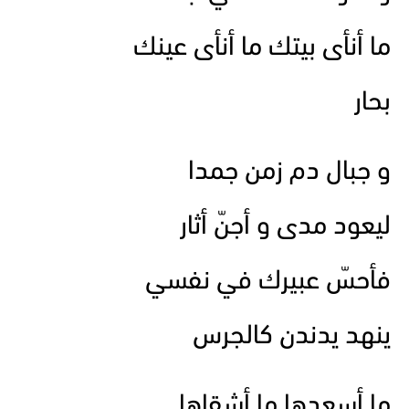
ما أنأى بيتك ما أنأى عينك
بحار
و جبال دم زمن جمدا
ليعود مدى و أجنّ أثار
فأحسّ عبيرك في نفسي
ينهد يدندن كالجرس
ما أسعدها ما أشقاها