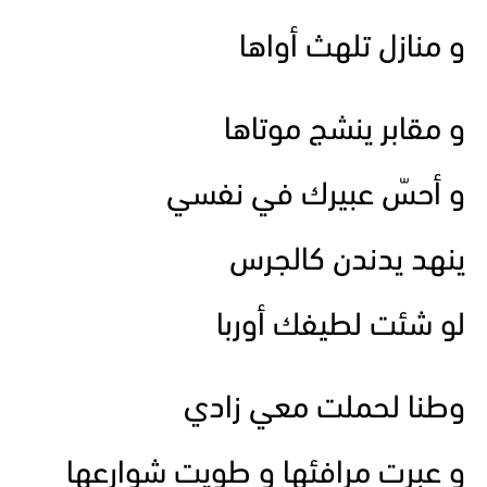
و منازل تلهث أواها
و مقابر ينشج موتاها
و أحسّ عبيرك في نفسي
ينهد يدندن كالجرس
لو شئت لطيفك أوربا
وطنا لحملت معي زادي
و عبرت مرافئها و طويت شوارعها