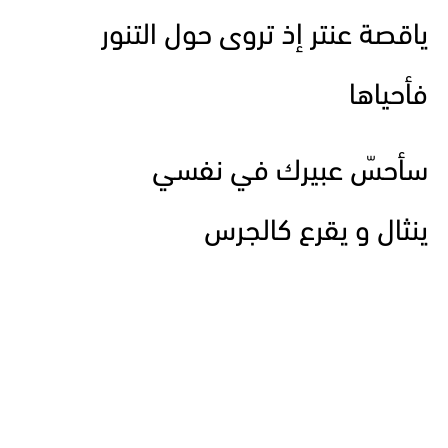
ياقصة عنتر إذ تروى حول التنور
فأحياها
سأحسّ عبيرك في نفسي
ينثال و يقرع كالجرس