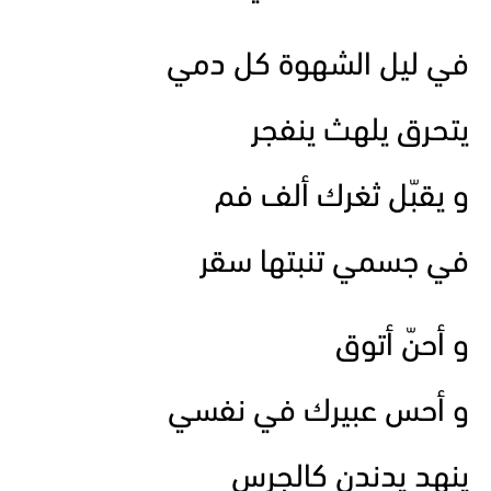
في ليل الشهوة كل دمي
يتحرق يلهث ينفجر
و يقبّل ثغرك ألف فم
في جسمي تنبتها سقر
و أحنّ أتوق
و أحس عبيرك في نفسي
ينهد يدندن كالجرس