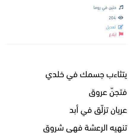
حنين في روما
204
تعديل
ابلاغ
يتثاءب جسمك في خلدي
فتجنّ عروق
عريان تزلّق في أبد
تنهيه الرعشة فهي شروق