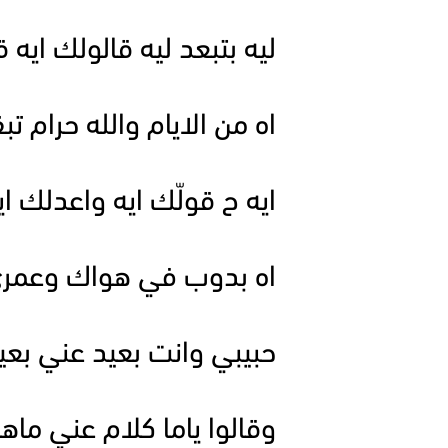
ليه بتبعد ليه قالولك ايه
اه من الايام والله حرام ت
ايه ح قولّك ايه واعدلك اي
اه بدوب في هواك وعمر
حبيبي وانت بعيد عني بع
وقالوا ياما كلام عني م