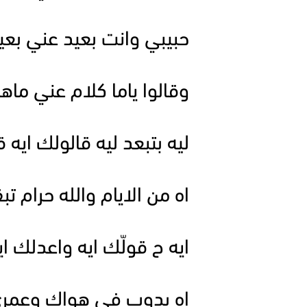
حبيبي وانت بعيد عني بع
وقالوا ياما كلام عني م
ليه بتبعد ليه قالولك ايه
اه من الايام والله حرام ت
ايه ح قولّك ايه واعدلك اي
اه بدوب في هواك وعمر