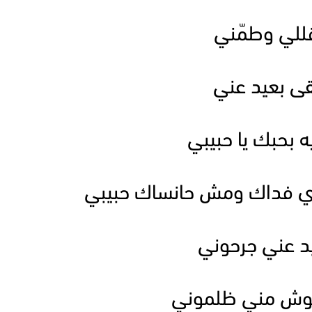
 قللي وطمّني
بقى بعيد عني
ه بحبك يا حبيبي
ي فداك ومش حانساك حبيبي
يد عني جرحوني
اهوش مني ظلموني