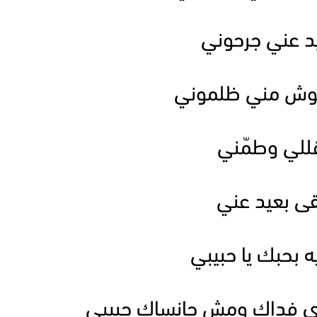
يد عني جرحوني
اهوش مني ظلموني
 قللي وطمّني
بقى بعيد عني
ه بحبك يا حبيبي
ي فداك ومش حانساك حبيبي