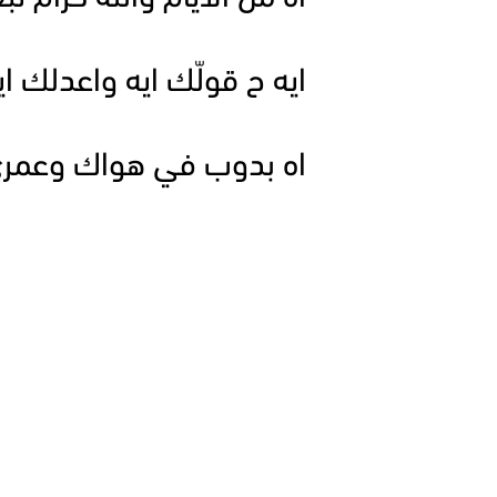
ايه ح قولّك ايه واعدلك اي
اه بدوب في هواك وعمر