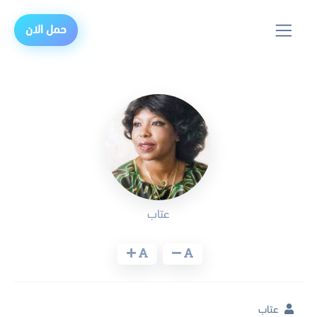
حمل الان
عتاب
عتاب