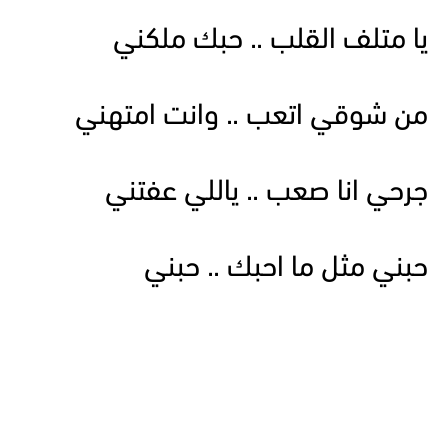
يا متلف القلب .. حبك ملكني
من شوقي اتعب .. وانت امتهني
جرحي انا صعب .. ياللي عفتني
حبني مثل ما احبك .. حبني