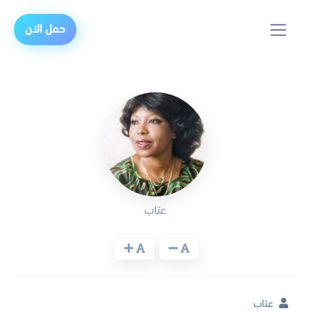
حمل الان
عتاب
عتاب