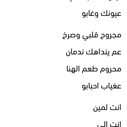
عيونك وغابو
مجروح قلبي وصرخ
عم ينداهك ندمان
محروم طعم الهنا
عغياب احبابو
انت لمين
انت الي