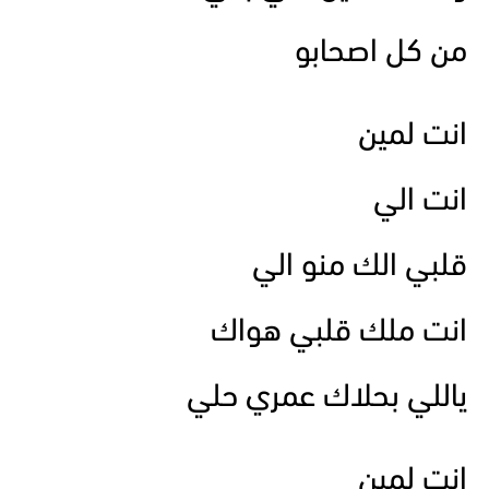
من كل اصحابو
انت لمين
انت الي
قلبي الك منو الي
انت ملك قلبي هواك
ياللي بحلاك عمري حلي
انت لمين