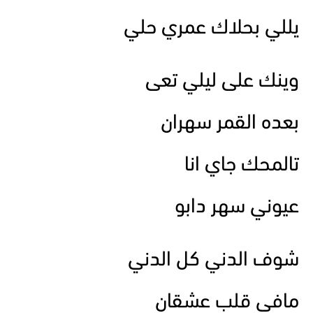
يللي بحلاك عمري حلي
وينك على ليلي تعى
بعده القمر سهران
تالمحك جاي انا
عيوني سهر دابو
شوف الدني كل الدني
مافي قلب عشقان