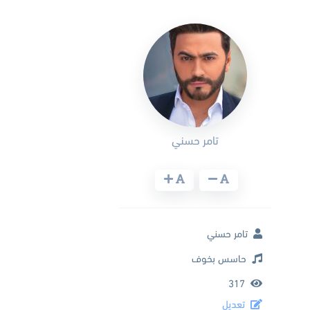
تامر حسني
تامر حسني
حاسس بخوف
317
تعديل