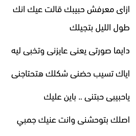
ازاى معرفش حبيبك قالت عيك انك
طول الليل بتجيلك
دايما صورتى يعنى عايزنى وتخبى ليه
اياك تسيب حضنى شكلك هتحتاجنى
ياحبيبى حبتنى .. باين عليك
اصلك بتوحشنى وانت عنيك جمبي