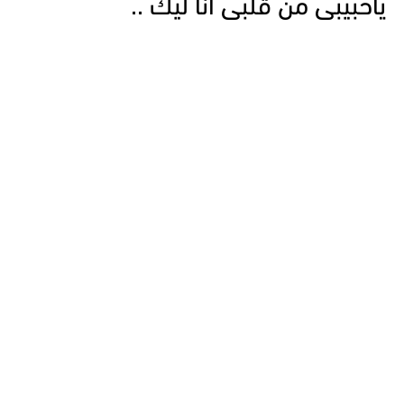
ياحبيبى من قلبى انا ليك ..