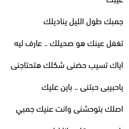
غيبك
جمبك طول الليل يناديلك
تغفل عينك هو صحيلك .. عارف ليه
اياك تسيب حضنى شكلك هتحتاجنى
ياحبيبى حبتنى .. باين عليك
اصلك بتوحشنى وانت عنيك جمبي