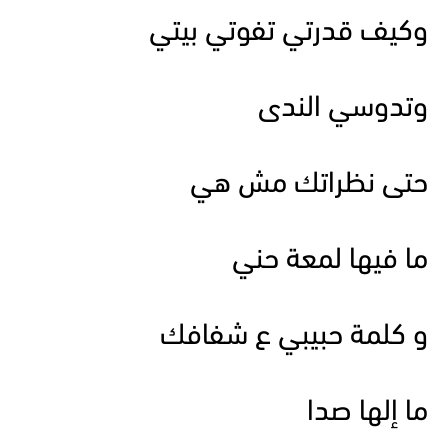
وكيف قدرتي تفوتي بيتي
وتدوسي الندى
حتى نظراتك مش هي
ما فيها لمعة حني
و كلمة حبيبي ع شفافك
ما إلها صدا