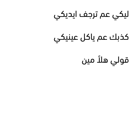
ليكي عم ترجف ايديكي
كذبك عم ياكل عينيكي
قولي هلأ مين