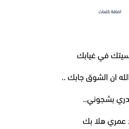
اضافة كلمات
نسيتك في غيابك
له ان الشوق جابك ..
تدري بشجوني..
د عمري هلا بك