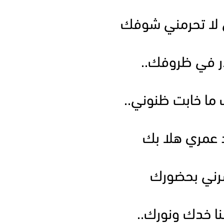
لا تحرمني شوفك
ذر في ظروفك..
ما خابت ظنوني..
 عمري هلا بك
شرني بحضورك
ا خدك ونورك..