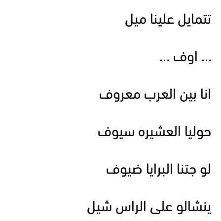
تتمايل علينا ميل
… اوف …
انا بين العرب معروف
حوليا العشيره سيوف
لو جتنا البرايا ضيوف
ينشالو على الراس شيل