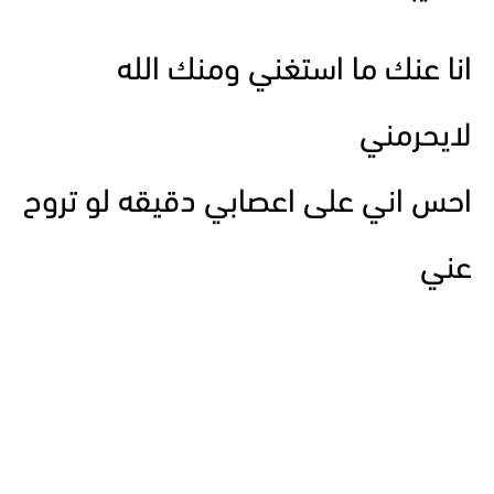
انا عنك ما استغني ومنك الله
لايحرمني
احس اني على اعصابي دقيقه لو تروح
عني