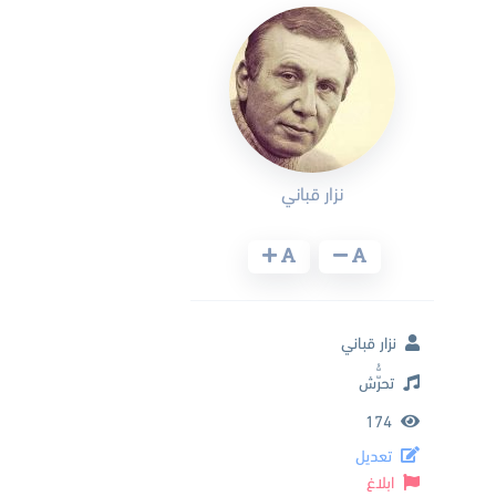
نزار قباني
نزار قباني
تحرُّّش
174
تعديل
ابلاغ