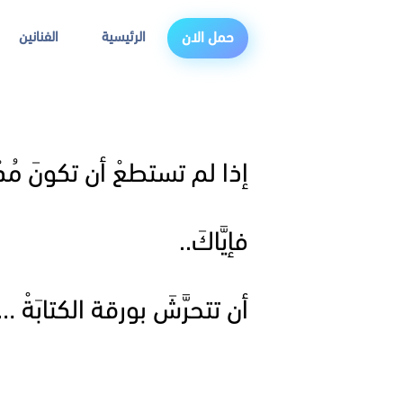
الرئيسية
الفنانين
حمل الان
إذا لم تستطعْ أن تكونَ مُدْ
فإيَّاكَ..
أن تتحرَّشَ بورقة الكتابَةْ …