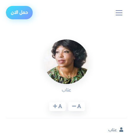
حمل الان
عتاب
عتاب