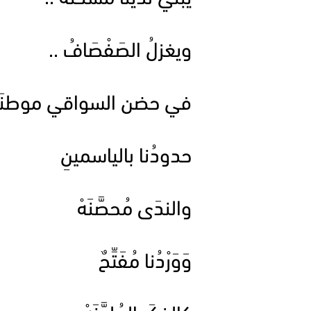
ويغزلُ الصَفْصَافُ ..
في حضن السواقي موطنَه
حدودُنا بالياسمينِ
والندَى مُحصَّنَهْ
وَوَرْدُنا مُفَتِّحٌ