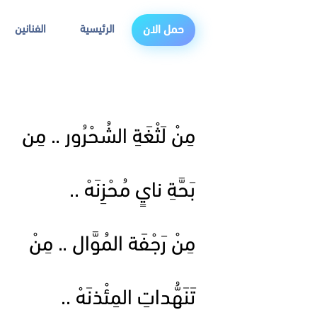
الرئيسية
الفنانين
حمل الان
مِنْ لَثْغَةِ الشُحْرُور .. مِن
بَحَّةِ نايٍ مُحْزِنَهْ ..
مِنْ رَجْفَة المُوَّال .. مِنْ
تَنَهُّداتِ المِئْذنَهْ ..