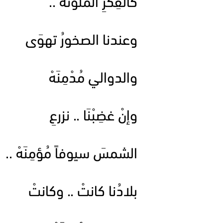
كالفِكَرِ المُلوَّنَهْ ..
وعندنا الصخورُ تهوَى
والدوالي مُدْمِنَهْ
وإنْ غضِبْنَا .. نزرعِ
الشمسَ سيوفاً مُؤمِنَهْ ..
بلادُنا كانتْ .. وكانتْ