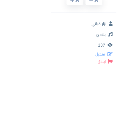
نزار قباني
بلادي
207
تعديل
ابلاغ