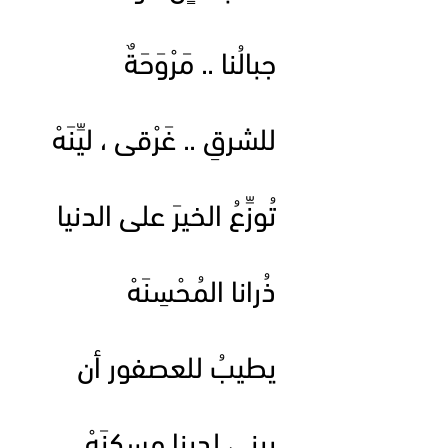
جبالُنا .. مَرْوَحَةٌ
للشرقِ .. غَرْقى ، ليِّنَهْ
تُوزِّعُ الخيرَ على الدنيا
ذُرانا المُحْسِنَهْ
يطيبُ للعصفور أن
يبني لدينا مسكنَهْ ..