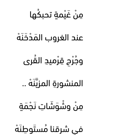
مِنْ غَيْمةٍ تحبكُها
عند الغروب المَدْخَنَهْ
وجُرْحِ قِرْميدِ القُرى
المنشورةِ المزيَّنَهْ ..
مِنْ وشْوَشَاتِ نَجْمَةٍ
في شرقنا مُستَوطِنَهْ