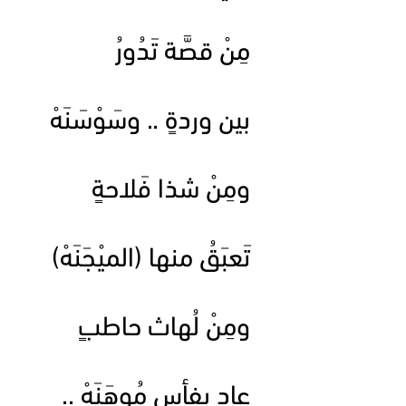
مِنْ قصَّة تَدُورُ
بين وردةٍ .. وسَوْسَنَهْ
ومِنْ شذا فَلاحةٍ
تَعبَقُ منها (الميْجَنَهْ)
ومِنْ لُهاث حاطبٍ
عاد بفأسٍ مُوهَنَهْ ..