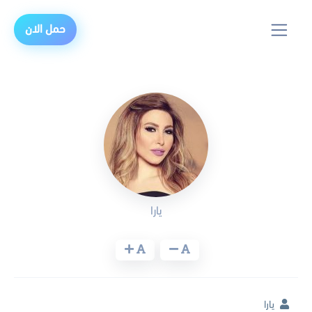
حمل الان
يارا
يارا