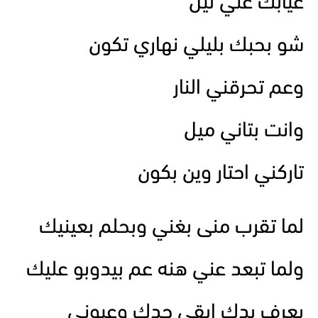
غيابك عني ليل
شو بحبك بليلي نهاري تكون
وعم تحرقني النار
وانت بتاني ميل
تاركني احتار وين بكون
لما تقرب منى بغني وبحلم بعينيك
ولما تبعد عني هنه عم بيدوبو عليك
بعرف بدك ابقي حدك وعيوني