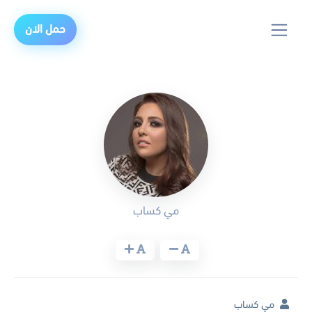
حمل الان
مي كساب
مي كساب