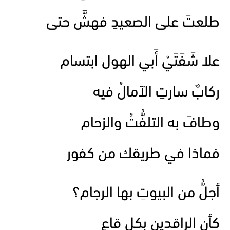
طلعتَ على الصعيدِ فهشَّ حتى
علا شَفَتَيْ أَبي الهول ابتسام
ركابٌ سارتِ الآمالُ فيه
وطافَ به التلفُّتُ والزحام
فماذا في طريقك من كفور
أجلُّ من البيوتِ بها الرجام؟
كأن الراقدين بكل قاعٍ