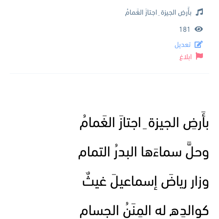
بأَرضِ الجيزة ِ اجتازَ الغَمامُ
181
تعديل
ابلاغ
بأَرضِ الجيزة ِ اجتازَ الغَمامُ
وحلَّ سماءَها البدرُ التمام
وزار رياضَ إسماعيلَ غيثٌ
كوالدِه له المِنَنُ الجِسام