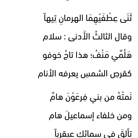
ثَنَى عِطْفَيْهِمَا الهرمانِ تِيهاً
وقال الثالثُ الأَدنى : سلام
هَلُمِّي مَنْفُ؛ هذا تاجُ خوفو
كقرصِ الشمسِ يعرفه الأنام
نَمتْهُ من بني فِرعَوْنَ هامٌ
ومن خلفاء إسماعيلَ هام
تألقَ في سمائكِ عبقرياً