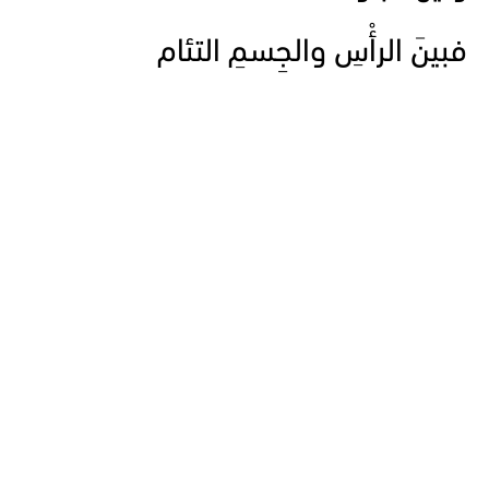
فبينَ الرأْسِ والجِسمِ التئام