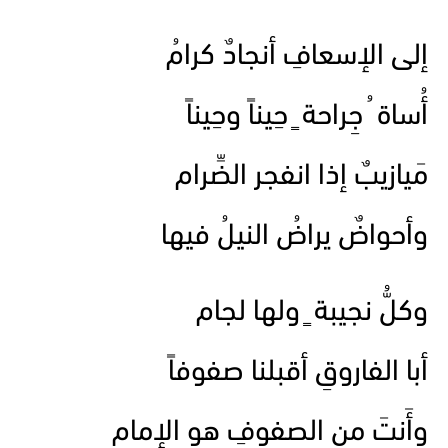
إلى الإسعافِ أنجادٌ كرامُ
أُساة ُ جِراحة ٍ حِيناً وحِيناً
مَيازيبٌ إذا انفجر الضِّرام
وأحواضٌ يراضُ النيلُ فيها
وكلُّ نجيبة ٍ ولها لجام
أبا الفاروقِ أقبلنا صفوفاً
وأَنتَ من الصفوفِ هو الإمام