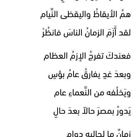
همُ الأيقاظُ واليقظى النِّيام
لقد أَزَمَ الزمانُ الناسَ فانظُرْ
فعندكَ تفرجُ الإزمُ العظام
وبعدَ غدٍ يفارقُ عامُ بؤسٍ
ويَخلُفه من النَّعماءِ عام
يَدورُ بمصرَ حالاً بعدَ حالٍ
زمانٌ ما لحاليهِ دوام