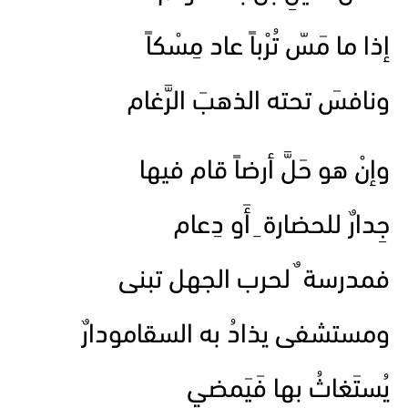
إذا ما مَسّ تُرْباً عاد مِسْكاً
ونافسَ تحته الذهبَ الرَّغام
وإنْ هو حَلَّ أرضاً قام فيها
جِدارٌ للحضارة ِ أَو دِعام
فمدرسة ٌ لحرب الجهل تبنى
ومستشفى يذادُ به السقامودارٌ
يُستَغاثُ بها فَيَمضي