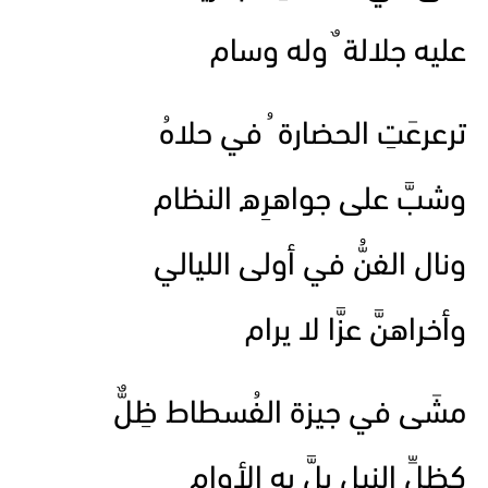
عليه جلالة ٌ وله وسام
ترعرعَتِ الحضارة ُ في حلاهُ
وشبَّ على جواهرِه النظام
ونال الفنُّ في أولى الليالي
وأخراهنَّ عزَّا لا يرام
مشَى في جيزة الفُسطاط ظِلٌّ
كظلِّ النيلِ بلَّ به الأوام