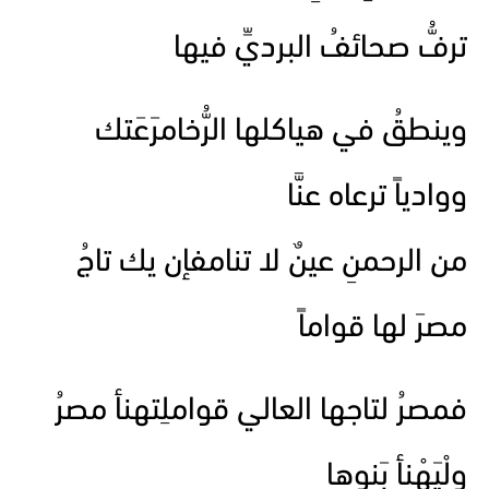
ترفُّ صحائفُ البرديِّ فيها
وينطقُ في هياكلها الرُّخامرَعَتك
ووادياً ترعاه عنَّا
من الرحمنِ عينٌ لا تنامفإن يك تاجُ
مصرَ لها قواماً
فمصرُ لتاجها العالي قواملِتهنأ مصرُ
ولْيَهْنأ بَنوها