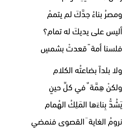
ومصرُ بناءُ جدَّكَ لم يتممْ
أليس على يديكَ له تمام؟
فلسنا أمة ً قعدتْ بشمسٍ
ولا بلداً بضاعتُه الكلام
ولكنْ هِمَّة ٌ في كلِّ حينٍ
يَشُدُّ بِناءَها المَلِكُ الهُمام
نرومُ الغاية َ القصوى فنمضي