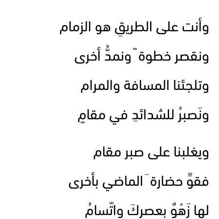
وأنت على الطريقِ هو الزمام
ونقصر خطوة ً ونمدُّ أخرى
وتلجئنا المسافة والمرام
ونَصبرُ للشدائدِ في مقامٍ
ويغلبنا على صبر مقام
فقوِّ حضارة َ الماضي بأخرى
لها زَهْوٌ بِعصرِكَ واتّسامُ