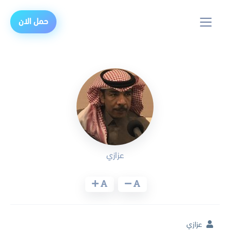
حمل الان
عزازي
عزازي