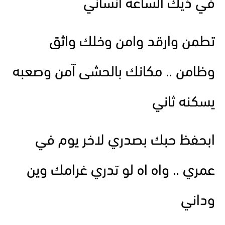
في ذيك الساعه انساني
تطمن وارقد وامن وخلك واثق
وظامن .. مكانك بالحشى آمن وصعبه
يسكنه ثاني
ابحفظ حبك بصدري لاخر يوم في
عمري .. واه اه لو تدري غرامك وين
وداني