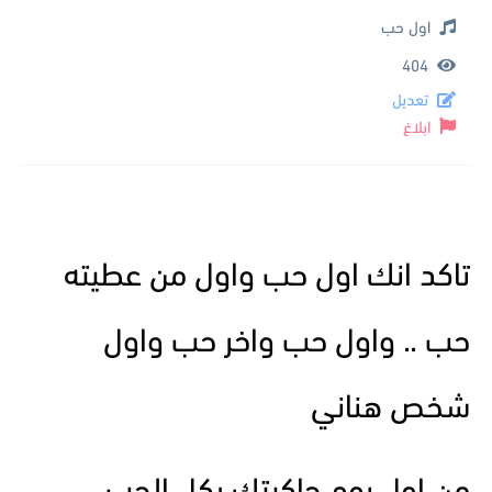
اول حب
404
تعديل
ابلاغ
تاكد انك اول حب واول من عطيته
حب .. واول حب واخر حب واول
شخص هناني