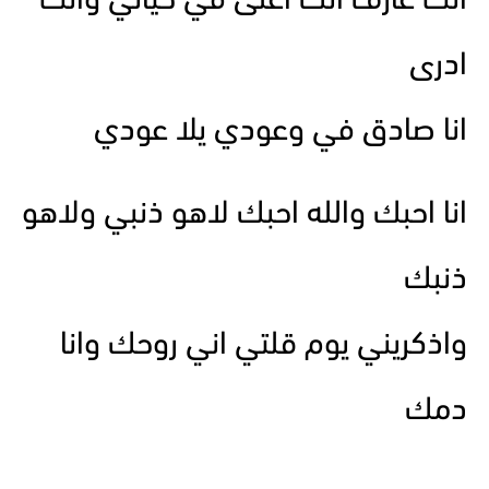
انت عارف انك اغلى في حياتي وانت
ادرى
انا صادق في وعودي يلا عودي
انا احبك والله احبك لاهو ذنبي ولاهو
ذنبك
واذكريني يوم قلتي اني روحك وانا
دمك