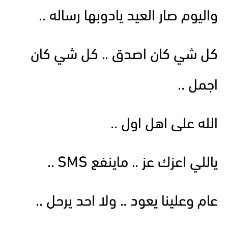
واليوم صار العيد يادوبها رساله ..
كل شي كان اصدق .. كل شي كان
اجمل ..
الله على اهل اول ..
ياللي اعزك عز .. ماينفع SMS ..
عام وعلينا يعود .. ولا احد يرحل ..