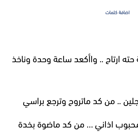
اضافة كلمات
ته ارتاح .. واأكعد ساعة وحدة وناخذ
جلين .. من كد ماتروح وترجع براسي
 محبوب اذاني … من كد ماضوة بخدة