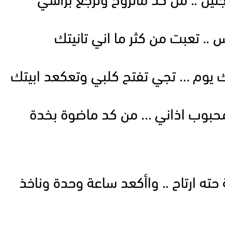
جلين .. من كد ماتروح وترجع براسي
س .. تعبت من كثر ما اني تانيتك
ك يوم … تجي تفتح كلبي وتعكعد ابيتك
 محبوب اذاني … من كد ماضوة بخدة
ته ارتاح .. واأكعد ساعة وحدة وناخذ