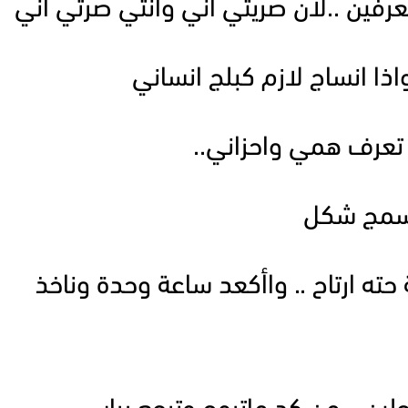
عرفين ..لان صريتي اني وانتي صرتي اني
اذا انساج لازم كبلج انساني
 تعرف همي واحزاني..
أسمج شكل
ته ارتاح .. واأكعد ساعة وحدة وناخذ