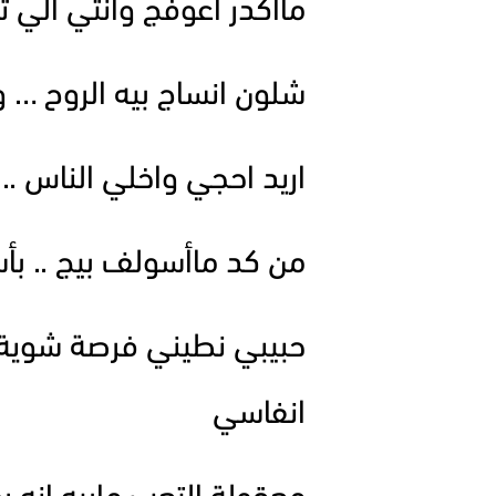
ماأكدر اعوفج وانتي الي ت
شلون انساج بيه الروح … و
اريد احجي واخلي الناس ..
من كد ماأسولف بيج .. ب
حبيبي نطيني فرصة شوية ح
انفاسي