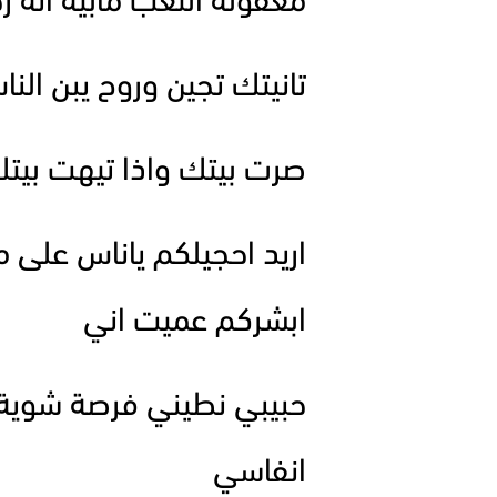
معقولة التعب مابيه انه ر
تانيتك تجين وروح يبن النا
صرت بيتك واذا تيهت بيت
اريد احجيلكم ياناس على
ابشركم عميت اني
حبيبي نطيني فرصة شوية ح
انفاسي