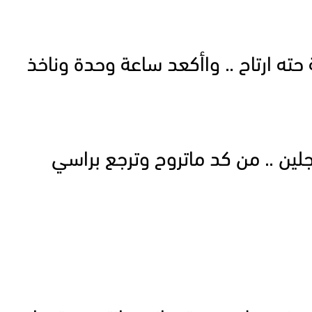
ته ارتاح .. واأكعد ساعة وحدة وناخذ
جلين .. من كد ماتروح وترجع براسي