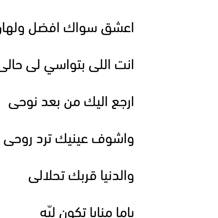
اعشق سواك افضل ولهان
انت اللى بتواسي لى حالى
ارجع اليك من بعد نوحى
واشوف عينيك ترد روحى
والدنيا قربك تحلالى
ياما منايا تكون ليّه