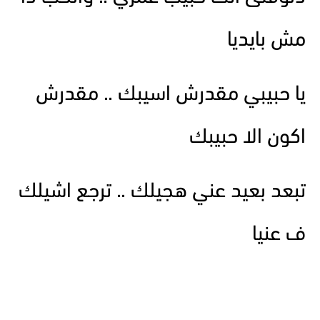
مش بايديا
يا حبيبي مقدرش اسيبك .. مقدرش
اكون الا حبيبك
تبعد بعيد عني هجيلك .. ترجع اشيلك
ف عنيا