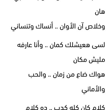
هان
وخلاص آن الأوان .. أنساك وتنساني
لسى هعيشلك كمان .. وأنا عارفه
مليش مكان
هواك ضاع من زمان .. والحب
والأماني
كلام كان كله كدب .. ده كلام