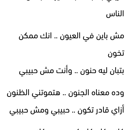
الناس
مش باين في العيون .. انك ممكن
تخون
بتبان ليه حنون .. وأنت مش حبيبي
وده معناه الجنون .. هتموتني الظنون
أزاي قادر تكون .. حبيبي ومش حبيبي