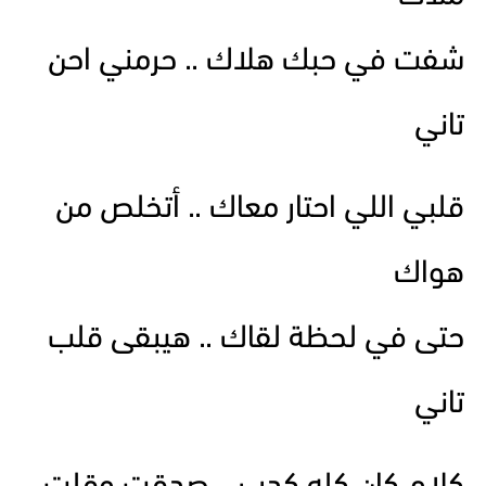
شفت في حبك هلاك .. حرمني احن
تاني
قلبي اللي احتار معاك .. أتخلص من
هواك
حتى في لحظة لقاك .. هيبقى قلب
تاني