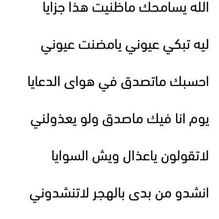
الله يسامحك ماظنيت هذا جزايا
ليه تبكي عيوني يامضنت عيوني
احسبك ماتصدق في هواى الدعايا
يوم انا فيك ماصدق ولو يعذولني
لاتقولون ياعذال ويش السوايا
انشدو من بدى بالهجر لاتنشدوني