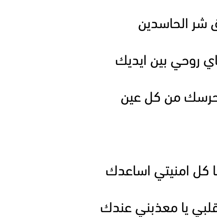
 شر الحاسدين
اي روحي بين ايديك
يحرسك من كل عين
نا كل امنيتي اساعدك
قلبي يا معذبني عندك