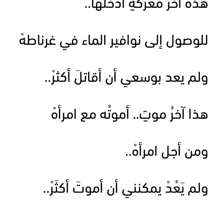
هذه آخرُ معركةٍ أدخلها..
للوصول إلى نوافير الماء في غرناطهْ
ولم يعد بوسعي أن أقاتلَ أكثرْ..
هذا آخرُ موتٍ.. أموتُه مع امرأهْ
ومن أجل امرأهْ..
ولم يَعُدْ يمكنني أن أموتَ أكثَرْ..