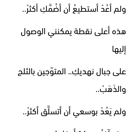
ولم أعُدْ أستطيعُ أن أضُمَّكِ أكثرْ..
هذه أعلى نقطة يمكنني الوصول
إليها
على جبال نهديكِ.. المتوّجين بالثلج
والذَهَبْ..
ولم يَعُدْ بوسعي أن أتسلَّق أكثرْ..