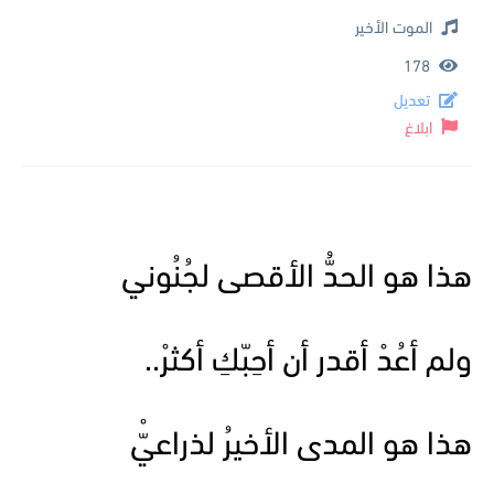
الموت الأخير
178
تعديل
ابلاغ
هذا هو الحدُّ الأقصى لجُنُوني
ولم أعُدْ أقدر أن أحِبّكِ أكثرْ..
هذا هو المدى الأخيرُ لذراعيّْ