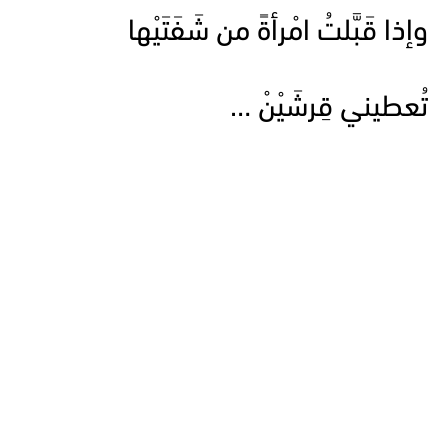
وإذا قَبَّلتُ امْرأةً من شَفَتَيْها
تُعطيني قِرشَيْنْ …