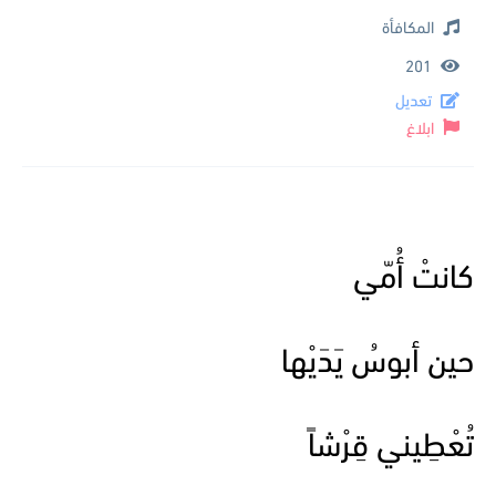
المكافأة
201
تعديل
ابلاغ
كانتْ أُمّي
حين أبوسُ يَدَيْها
تُعْطِيني قِرْشاً