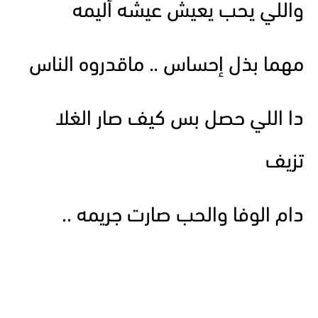
واللي يحب يعيش عيشه أليمه
مهما بذل إحساس .. ماقدروه الناس
دا اللي حصل بس كيف صار الغلا
تزيف
دام الوفا والحب صارت جريمه ..