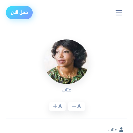
حمل الان
عتاب
عتاب