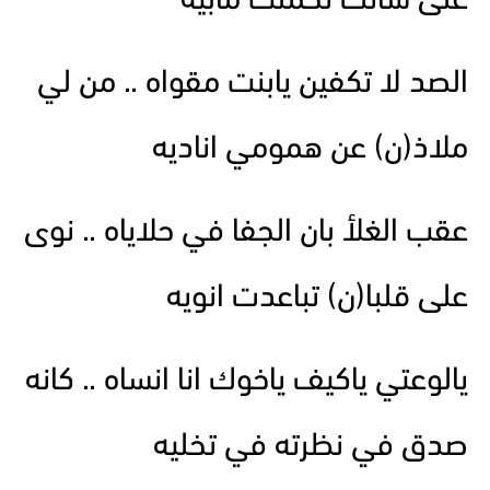
على شانك تحملت مأبيه
الصد لا تكفين يابنت مقواه .. من لي
ملاذ(ن) عن همومي اناديه
عقب الغلأ بان الجفا في حلاياه .. نوى
على قلبا(ن) تباعدت انويه
يالوعتي ياكيف ياخوك انا انساه .. كانه
صدق في نظرته في تخليه