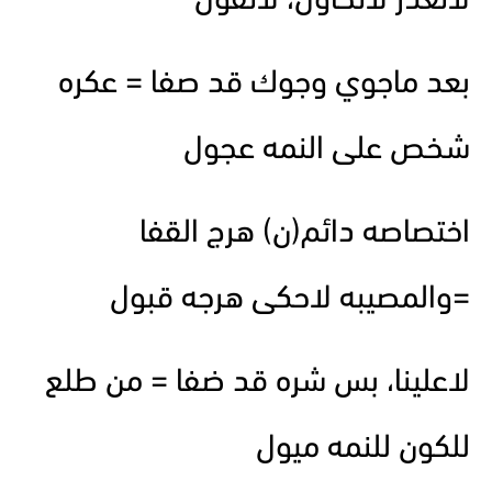
لاتعذر لاتحاول، لاتقول
بعد ماجوي وجوك قد صفا = عكره
شخص على النمه عجول
اختصاصه دائم(ن) هرج القفا
=والمصيبه لاحكى هرجه قبول
لاعلينا، بس شره قد ضفا = من طلع
للكون للنمه ميول