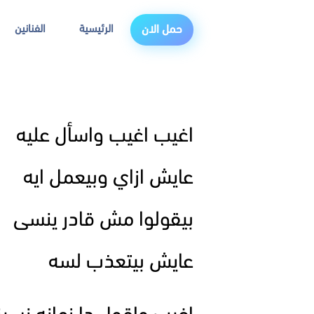
الرئيسية
الفنانين
حمل الان
اغيب اغيب واسأل عليه
عايش ازاي وبيعمل ايه
بيقولوا مش قادر ينسى
عايش بيتعذب لسه