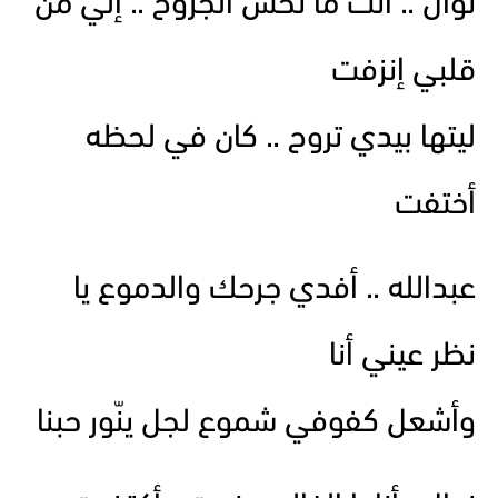
نوال .. أنت ما تحس الجروح .. إلي من
قلبي إنزفت
ليتها بيدي تروح .. كان في لحظه
أختفت
عبدالله .. أفدي جرحك والدموع يا
نظر عيني أنا
وأشعل كفوفي شموع لجل ينّور حبنا