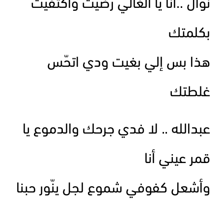
نوال ..أنا يا الغالي رضيت وأكتفيت
بكلمتك
هذا بس إلي بغيت ودي اتحّس
غلطتك
عبدالله .. لا فدي جرحك والدموع يا
قمر عيني أنا
وأشعل كفوفي شموع لجل ينّور حبنا