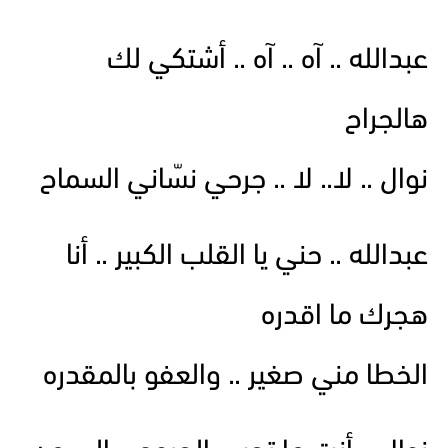
عبدالله .. آه .. آه .. أشتكي لك
هالجراح
نوال .. لا.. لا .. جرحي نسّاني السماح
عبدالله .. حني يا القلب الكبير .. أنا
هجرك ما اقدره
الخطا مني صغير .. والعفو بالمقدره