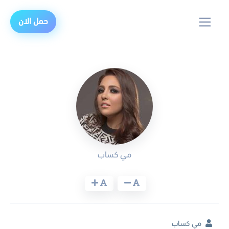
حمل الان
مي كساب
مي كساب