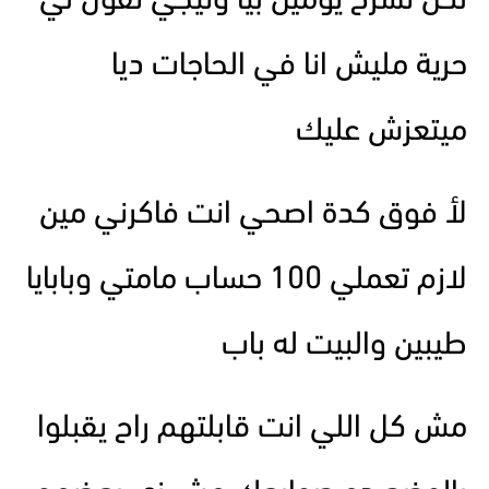
لكن تسرح يومين بيا وتيجي تقول لي
حرية مليش انا في الحاجات ديا
ميتعزش عليك
لأ فوق كدة اصحي انت فاكرني مين
لازم تعملي 100 حساب مامتي وبابايا
طيبين والبيت له باب
مش كل اللي انت قابلتهم راح يقبلوا