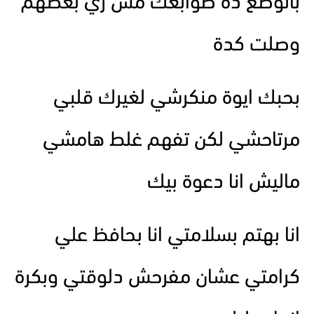
بالوضع ده صوابعك مش زي بعضهم
وصلت كدة
بحبك ايوة منكرشي لغيرك قلبي
مرتاحشي لكن تفهم غلط هامشي
ماليش انا دعوة بيك
انا بهتم بسلامتي انا بحافظ علي
كرامتي عشان مفرحش دلوقتي وبكرة