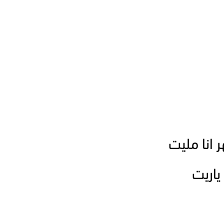
انا مليت
ياريت