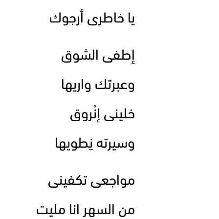
يا خاطرى أرجوك
إطفى الشوق
وعبرتك واريها
خلينى إنْروق
وسيرته نِطويها
مواجعى تكفينى
من السهر انا مليت