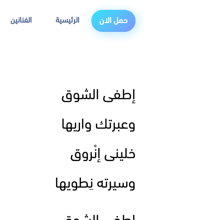
الرئيسية
الفنانين
حمل الان
إطفى الشوق
وعبرتك واريها
خلينى إنْروق
وسيرته نِطويها