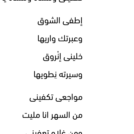
إطفى الشوق
وعبرتك واريها
خلينى إنْروق
وسيرته نِطويها
مواجعى تكفينى
من السهر انا مليت
ومن غلاه تعفينى