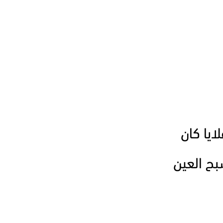
يا كان
ح العين