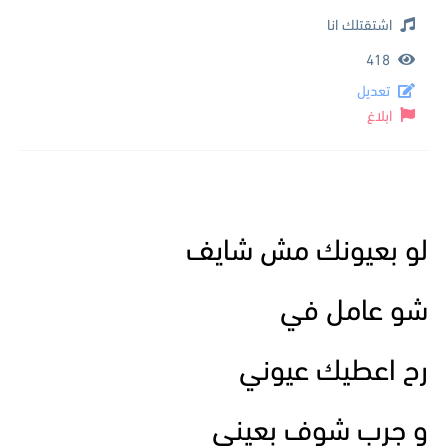
اشتقتلك انا
418
تعديل
ابلاغ
لو بعيونك مش شايف
شو عامل في
رح اعطيك عيوني
و جرب شوف بعيني