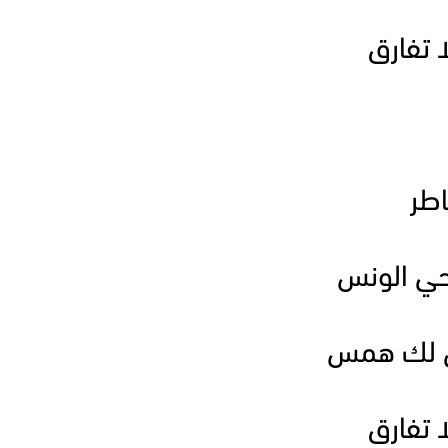
ا تفارق
طر
حي الونس
 لك همس
ا تفارق