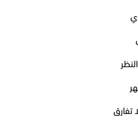
ي
لنظر
هر
ا تفارق