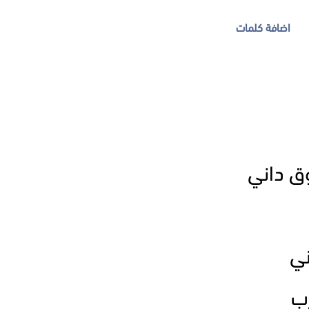
اضافة كلمات
ق داني
ني
رب