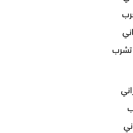
رب
ني
تشرب
اني
ب
ني