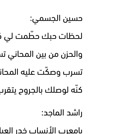
حسين الجسمي:
لحظات حبك حطّمت لي ك
والحزن من بين المحاني ت
تسرب وصكّت عليه المحان
كنّه لوصلك بالجروح يتقر
راشد الماجد:
يامعرب الأنساب خدر العيا