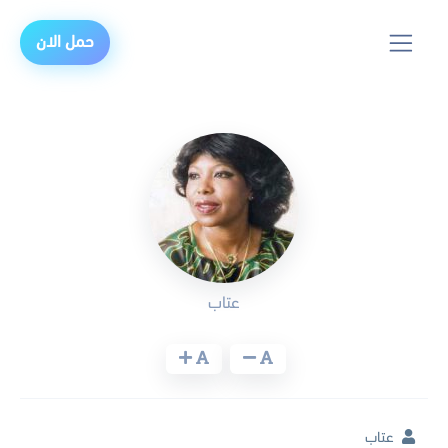
حمل الان
عتاب
عتاب