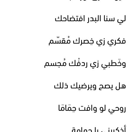
لي سنا البدر افتضاحك
فكري زي خِصرك مُقسّم
وخَطبي زي ردفْك مُجسم
هل يصح ويرضيك ذلك
روحي لو وافت حِمَامَا
أذكريني يا حمامة