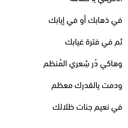
في ذهابك أو في إيابك
ثم في فترة غيابك
وهاكي دُر شِعري المُنظم
ودمت يالقدرك معظم
في نعيم جنات ظلالك