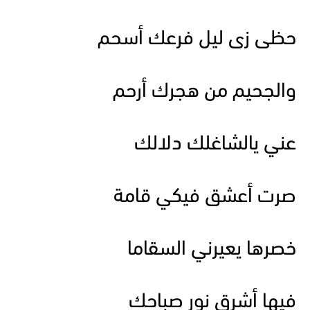
حظى زى ليل فرعك أسحم
والجحيم من هجرك أرحم
عني يالشاغلك دلالك
صرت أعشق فيكي قامة
خصرها يعيرني السقاما
فيها أشرق نور صباحك