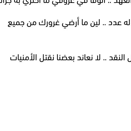
لعهد .. الوفا في عروقي ما أحتري به جزا
عدد .. لين ما أرضي غرورك من جميع
النقد .. لا نعاند بعضنا نقتل الأمنيات