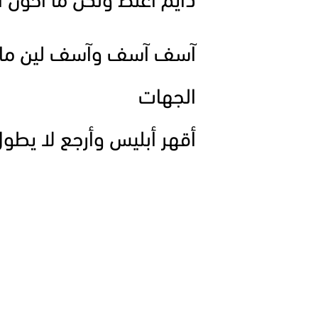
دايم أغلط ولكن ما أخون ا
آسف آسف وآسف لين ماله 
الجهات
أقهر أبليس وأرجع لا يطول 