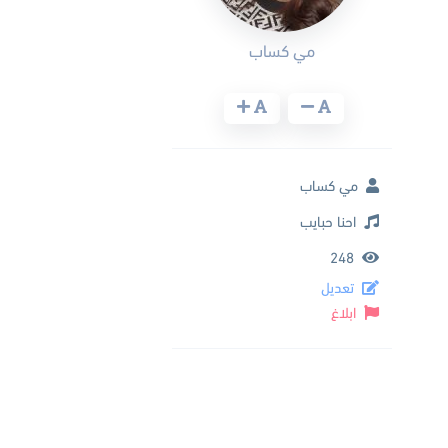
مي كساب
مي كساب
احنا حبايب
248
تعديل
ابلاغ