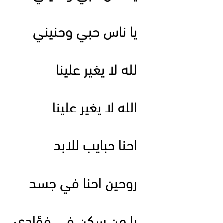
يا ناس حبي وحنيني
لله لا يغير علينا
الله لا يغير علينا
احنا حبايب للابد
روحين احنا في جسد
يا من سكن في فؤادي