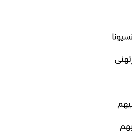
سيونا
إتهنى
يهم
يهم