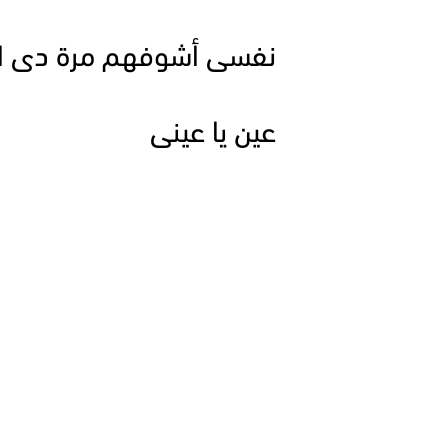
نفسى أشوفهم مرة دى ال
عين يا عينى