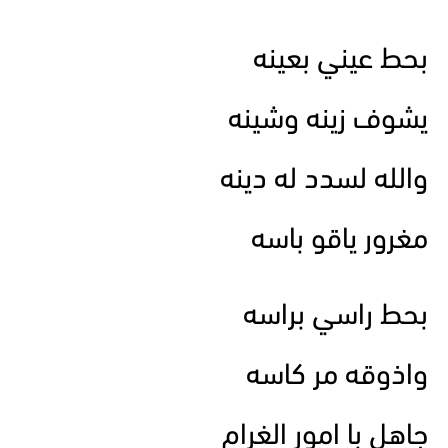
بحط عيني بعينه
يشوف زينه وشينه
والله لسدد له دينه
مغرور ياقو باسه
بحط راسي براسه
واذوقه مر كاسه
جاهل با امور الغرام