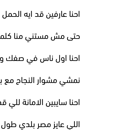
احنا عارفين قد ايه الحم
حتى مش مستني منا كلمة
احنا اول ناس في صفك وا
نمشي مشوار النجاح مع ب
احنا سايبين الامانة للي ق
اللي عايز مصر بلدي طول ز