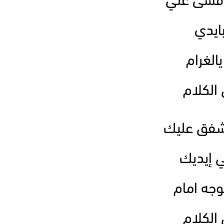
باقسى علي
بايدي
الغرام
الكلام
اشفق عليك
ي إيديك
جه امام
الكلام