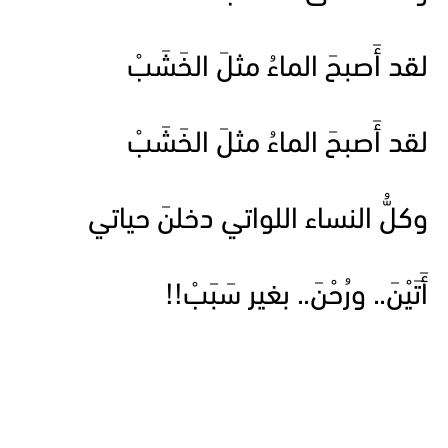
لقد أَصبحَ الماءُ مثلَ الخَشَبْ
لقد أَصبحَ الماءُ مثلَ الخَشَبْ
وكلُّ النساء اللواتي دخلنَ حياتي
أَتَيْنَ.. ورُحْنَ.. بغير سَبَبْ!!