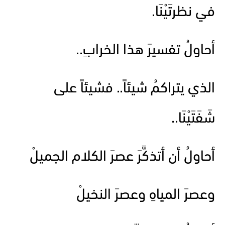
في نظرتَيْنَا.
أحاولُ تفسيرَ هذا الخرابِ..
الذي يتراكمُ شيئاً.. فشيئاً على
شَفَتَيْنَا..
أحاولُ أن أتذكَّرَ عصرَ الكلام الجميلْ
وعصرَ المياهِ وعصرَ النخيلْ