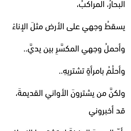
البحارُ، المراكبُ،
يسقطُ وجهي على الأرض مثلَ الإناءْ
وأحملُ وجهي المكسَّرِ بين يديَّ..
وأحلُمُ بامرأةٍ تشتريهِ..
ولكنَّ من يشترونَ الأواني القديمةَ،
قد أخبروني