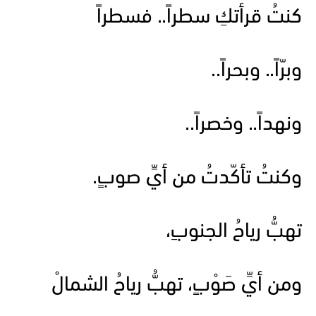
كنتُ قرأتكِ سطراً.. فسطراً
وبرّاً.. وبحراً..
ونهداً.. وخصراً..
وكنتُ تأكّدتُ من أيِّ صوبٍ.
تهبُّ رياحُ الجنوبِ،
ومن أيِّ صَوْبٍ، تهبُّ رياحُ الشمالْ