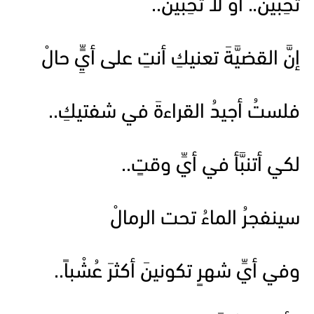
تُحِبِّين.. أو لا تُحِبِّينَ..
إنَّ القضيَّةَ تعنيكِ أنتِ على أيٍِّ حالْ
فلستُ أجيدُ القراءةَ في شفتيكِ..
لكي أتنبَّأ في أيِّ وقتٍ..
سينفجرُ الماءُ تحت الرمالْ
وفي أيِّ شهرٍ تكونينَ أكثرَ عُشْباً..