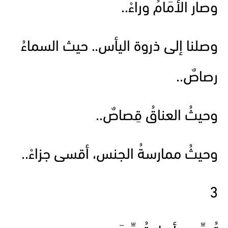
وصار الأَمَامُ وراءْ..
وصلنا إلى ذروة اليأس.. حيث السماءُ
رصاصٌ..
وحيثُ العناقُ قِصاصٌ..
وحيثُ ممارسةُ الجنس، أقسى جزاءْ..
3