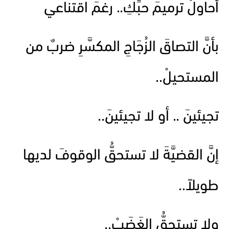
أحاولُ ترميمَ حبِّكِ.. رغمَ اقتناعي
بأنَّ التصاقَ الزُجَاجِ المكسَّرِ ضربٌ من
المستحيلْ..
تجيئينَ .. أو لا تجيئينَ..
إنَّ القضيَّةَ لا تستحقُّ الوقوفَ لديها
طويلاً..
ولا تستحقُّ الغَضَبْ..