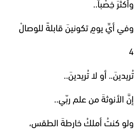
وأكثرَ خِصْباً..
وفي أيِّ يومٍ تكونينَ قابلةً للوصالْ
4
تُريدينَ.. أو لا تُريدينَ..
إنَّ الأنوثةَ من علم ربّي..
ولو كنتُ أملكُ خارطةَ الطقس،