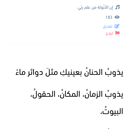
إن الأنُوثة من علم ربّي
183
تعديل
ابلاغ
يذوبُ الحنانُ بعينيكِ مثلَ دوائر ماءْ
يذوبُ الزمانُ، المكانُ، الحقولُ،
البيوتُ،