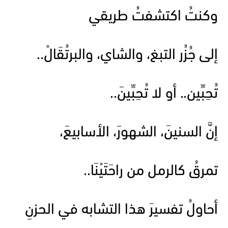
وكنتُ اكتشفتُ طريقي
إلى جُزُر التبغ، والشاي، والبرتُقَالْ..
تُحِبِّين.. أو لا تُحِبِّينَ..
إنَّ السنينَ، الشهورَ، الأسابيعَ،
تمرقُ كالرمل من راحَتَيْنَا..
أحاولُ تفسيرَ هذا التشابه في الحزنِ