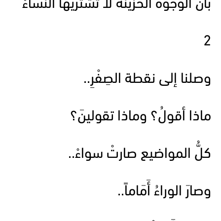
بأنّ الوجوهَ الحزينةَ لا تشتريها النساءْ
2
وصلنا إلى نقطة الصِفْرِ..
ماذا أقولُ؟ وماذا تقولينَ؟
كلُّ المواضيع صارتْ سواءْ..
وصارَ الوراءُ أَمَاماً..