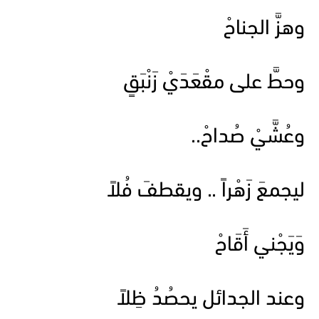
وهزَّ الجناحْ
وحطَّ على مقْعَدَيْ زَنْبَقٍ
وعُشَّيْ صُداحْ..
ليجمعَ زَهْراً .. ويقطفَ فُلاً
وَيَجْني أَقَاحْ
وعند الجدائل يحصُدُ ظِلاً