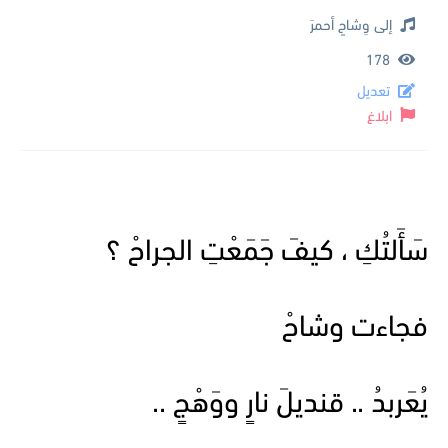
إلى وِشاحٍ أحمرَ
178
تعديل
ابلاغ
سَأَلتُكِ ، كيفَ جَمَعْتِ الجراحْ ؟
فجاءت وشاحْ
يُعَربدُ .. قنديلَ نارٍ ووَهْجٍ ..