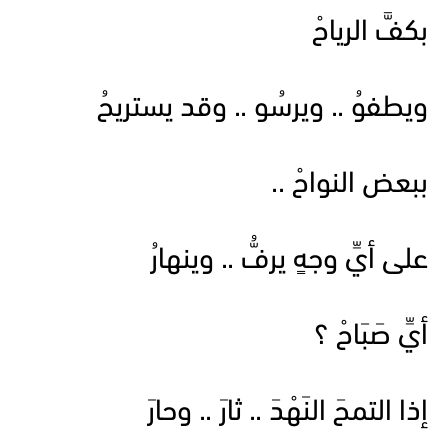
بكفَّ الرياحْ
ويطفوُ .. ويرسُو .. وقد يستريحُ
ببعض النواحْ ..
على أيِّ وجهٍ يرفُّ .. وينهارُ
أيِّ صَبَاحْ ؟
إذا التمحَ النَهْدَ .. ثارَ .. وحارَ