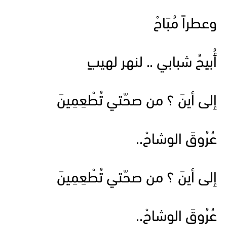
وعطراً مُبَاحْ
أُبيحُ شبابي .. لنهر لهيبٍ
إلى أينَ ؟ من صحّتي تُطْعِمِينَ
عُرُوقَ الوشاحْ..
إلى أينَ ؟ من صحّتي تُطْعِمِينَ
عُرُوقَ الوشاحْ..